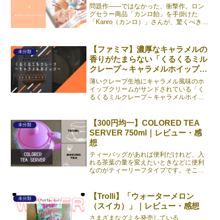
問題作――ではなかった、衝撃作。ロン
グセラー商品「カンロ飴」を手掛けた
「Kanro（カンロ）」さんが、驚くべき新
商品を生み出しました（2023年2月時点、
ファミマにて先行販売）。その名も「人
間用猫カリカリ」。パッケージには「ニ
【ファミマ】濃厚なキャラメルの
未分類
ャンだかキニナ《続きを読む》
香りがたまらない「くるくるミル
クレープ～キャラメルホイップ
～」
薄いクレープ生地にキャラメル風味のホ
イップクリームがサンドされている「く
るくるミルクレープ～キャラメルホイッ
プ」。多すぎず少なすぎずのボリューム
は、ティータイムのお供や食後のデザー
トにぴったりです。香ばしいキャラメル
【300円均一】COLORED TEA
未分類
の味わいがクセになります《続きを読
SERVER 750ml｜レビュー・感
む》
想
ティーバッグがあれば便利だけれど、入
れる茶葉の量を変えたいときなどに便利
なのがティーリーフタイプです。そこで
必要になってくるのがティーサーバー。
ティーリーフを使う際にはいつもお茶・
だしパックに入れて代用していたんです
【Trolli】「ウォーターメロン
未分類
が、さすがにそろそろちゃ《続きを読
（スイカ）」｜レビュー・感想
む》
さまざまなグミを発売している