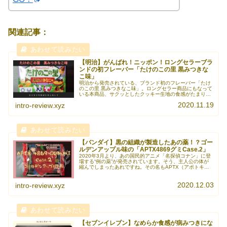
関連記事：
【明治】がんばれ！ニッポン！ロングセラーブラ
ンドの初フレーバー「たけのこの里 黒みつきな
こ味」
明治から発売されている、ブランド初のフレーバー「たけ
のこの里 黒みつきなこ味」。ロングセラー商品にもなって
いる本商品、サクッとしたクッキー生地の食感がたまりま
せん。黒みつときなこの調和も取れていて美味しさ満点！
2020.11.19
intro-review.xyz
たけのこの里 黒みつきなこ味の《続きを読む》
【バンダイ】黒の組織が製造したあの薬！？ゴー
ルデンアップル味の「APTX4869グミCase.2」
2020年3月より、あの国民的アニメ「名探偵コナン」に登
場する“例の薬”が発売されています。そう、主人公の体が
縮んでしまったあれですね。その名もAPTX（アポトキシ
ン）4869！ゴールデンアップル味で、非常に食べやすくな
っています。APTX《続きを読む》
2020.12.03
intro-review.xyz
【セブンイレブン】なめらか食感が病みつきにな