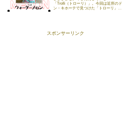
「Trolli（トローリ）」。今回は近所のド
ン・キホーテで見つけた「トローリ」が
手掛けている「ウォーターメロン（スイ
カ）グミ」を紹介します。ネット上でも
購入可能なので、気になった人はぜひチ
ェックしてみてくださいね《続きを読
む》
スポンサーリンク