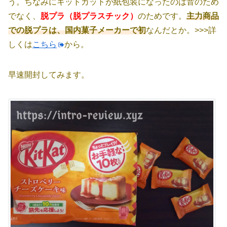
う。ちなみにキットカットが紙包装になったのは音のため
でなく、
脱プラ（脱プラスチック）
のためです。
主力商品
での脱プラは、国内菓子メーカーで初
なんだとか。>>>詳
しくは
こちら
から。
早速開封してみます。