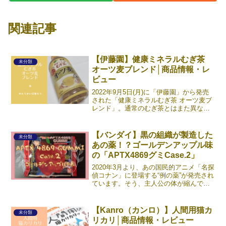
関連記事
【伊藤園】健康ミネラルむぎ茶
未分類
オーツ麦ブレンド│商品情報・レ
ビュー
2022年9月5日(月)に「伊藤園」から発売
された「健康ミネラルむぎ茶 オーツ麦ブ
レンド」。通常のむぎ茶とはまた異なる
タイプのほんのりした甘みがあって、非
常に飲みやすい一品となっています。
450mlとバッグにも収まりやすい大きさな
【バンダイ】黒の組織が製造した
未分類
ので、外出《続きを読む》
あの薬！？ゴールデンアップル味
の「APTX4869グミCase.2」
2020年3月より、あの国民的アニメ「名探
偵コナン」に登場する“例の薬”が発売され
ています。そう、主人公の体が縮んでし
まったあれですね。その名もAPTX（アポ
トキシン）4869！ゴールデンアップル味
で、非常に食べやすくなっています。
【Kanro（カンロ）】人間用猫カ
未分類
APTX《続きを読む》
リカリ│商品情報・レビュー