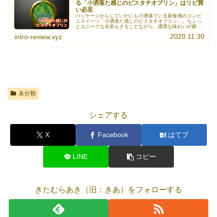
る「小洒落た感じのピスタチオプリン」はリピ買
い必至
パッケージからしていかにも小洒落ている新食感のコンビ
ニスイーツ「小洒落た感じのピスタチオプリン」。ちょっ
とユニークな名前もさることながら、濃厚な味わいが癖に
なります。小洒落た感じのピスタチオプリンの商品情報以
2020.11.30
intro-review.xyz
下、小洒落た感じのピスタチオプリ《続きを読む》
未分類
シェアする
X
Facebook
はてブ
LINE
コピー
きたむらあき（旧：きあ）をフォローする