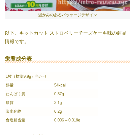
温かみのあるパッケージデザイン
以下、キットカット ストロベリーチーズケーキ味の商品
情報です。
栄養成分表
1枚（標準9.9g）当たり
熱量
54kcal
たんぱく質
0.37g
脂質
3.1g
炭水化物
6.2g
食塩相当量
0.006 – 0.019g