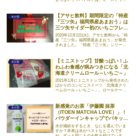
のウィーン発祥のチョコレートケーキ。
一見すればただのチョコレートケーキな
んですが、コーティングとスポンジの間
【アサヒ飲料】期間限定の「特産
未分類
にあんずジャムが薄く塗ら《続きを読
『三ツ矢』福岡県産あまおう」は
む》
三ツ矢サイダー初のいちごフレー
バー
2020年12月1日(火)、アサヒ飲料から「特
産『三ツ矢』福岡県産あまおう」が発売
されました。「特産『三ツ矢』シリー
ズ」は2017から展開されていて、これは
三ツ矢サイダー初のストロベリーフレー
バー。口に含んだ瞬間、炭酸がシュワッ
【ミニストップ】甘酸っぱい！ふ
未分類
と弾けます。《続きを読む》
わふわ食感が病みつきになる「北
海道クリームロール～いちご～」
2021年1月にミニストップから発売された
ばかりのコンビニスイーツ「北海道クリ
ームロール～いちご～」。ロールケーキ
といえばローソンのイメージがあります
が、ミニストップだって負けていませ
ん。ボリュームたっぷりの生クリームと
新感覚のお茶「伊藤園 抹茶
未分類
甘酸っぱいいちごの味《続きを読む》
（ITOEN MATCHA LOVE）」！
パウダーインキャップでパキッと
感を楽しもう
水分補給をするとき、なにを選んでいま
すか？本来は水がベストなところです
が、ずっと同じものを飲み続けていると