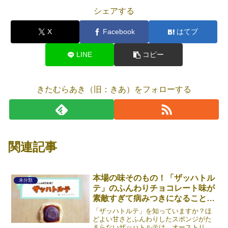
シェアする
X
Facebook
はてブ
LINE
コピー
きたむらあき（旧：きあ）をフォローする
関連記事
本場の味そのもの！「ザッハトル
未分類
テ」のふんわりチョコレート味が
素敵すぎて病みつきになること間
違いなし！
「ザッハトルテ」を知っていますか？ほ
どよい甘さとふんわりしたスポンジがた
まらないザッハトルテは、オーストリア