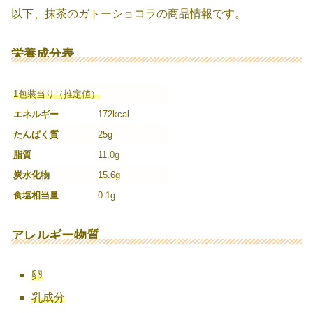
以下、抹茶のガトーショコラの商品情報です。
栄養成分表
1包装当り（推定値）
エネルギー
172kcal
たんぱく質
25g
脂質
11.0g
炭水化物
15.6g
食塩相当量
0.1g
アレルギー物質
卵
乳成分