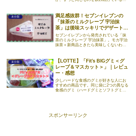
飽きてしまいますよね。そんなときは、
ちょっと趣向を変えてあえてお茶にして
みませんか？モカでもお茶って水分補給
満足感抜群！セブンイレブンの
未分類
にはならないって言わない？《続きを読
「抹茶のミルクレープ 宇治抹
む》
茶」は後味スッキリでデザートに
最適
セブンイレブンから発売されている「抹
茶のミルクレープ 宇治抹茶」。モカ宇治
抹茶＋新商品ときたら美味しくないわけ
がない！ということで、まるで息をする
ように気付けばスルリと籠に入れており
ました。本記事では、コンビニスイーツ
【LOTTE】「Fit’s BIGグミ＜グ
未分類
の「抹茶のミルクレープ《続きを読む》
レープ＆マスカット＞」｜レビュ
ー・感想
少しハードな食感のグミが好きな人にお
すすめの商品です。同じ袋に2つの異なる
食感のグミ（ハードグミとソフトグミ）
が入っています。もかソフトグミのほう
もやや硬めの食感になっているよ！スー
パーやコンビニなど身近な場所での購入
が可能です。(func《続きを読む》
スポンサーリンク