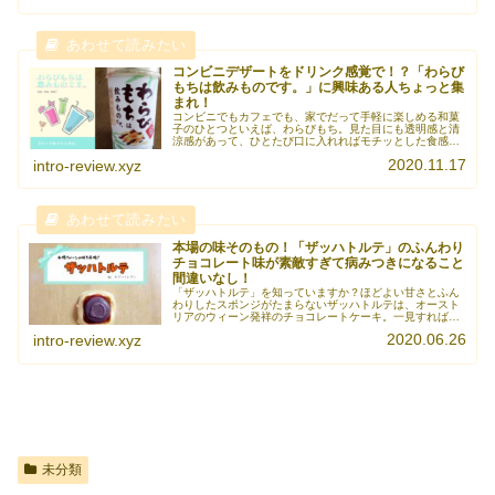
コンビニデザートをドリンク感覚で！？「わらび
もちは飲みものです。」に興味ある人ちょっと集
まれ！
コンビニでもカフェでも、家でだって手軽に楽しめる和菓
子のひとつといえば、わらびもち。見た目にも透明感と清
涼感があって、ひとたび口に入れればモチッとした食感が
たまらないスイーツを“飲みもの”と言いきった商品があり
2020.11.17
intro-review.xyz
ます。本記事では、ファミリーマ《続きを読む》
本場の味そのもの！「ザッハトルテ」のふんわり
チョコレート味が素敵すぎて病みつきになること
間違いなし！
「ザッハトルテ」を知っていますか？ほどよい甘さとふん
わりしたスポンジがたまらないザッハトルテは、オースト
リアのウィーン発祥のチョコレートケーキ。一見すればた
だのチョコレートケーキなんですが、コーティングとスポ
2020.06.26
intro-review.xyz
ンジの間にあんずジャムが薄く塗ら《続きを読む》
未分類