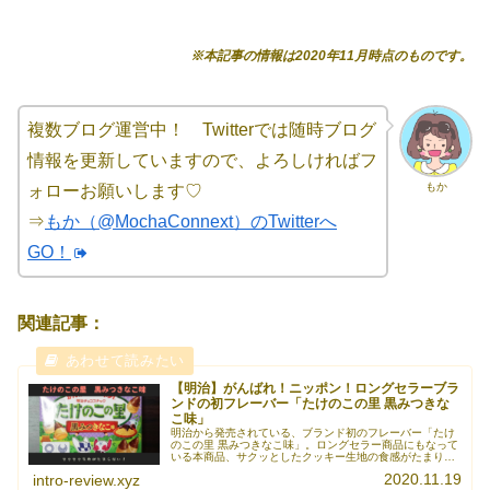
※本記事の情報は2020年11月時点のものです。
複数ブログ運営中！ Twitterでは随時ブログ
情報を更新していますので、よろしければフ
もか
ォローお願いします♡
⇒
もか（@MochaConnext）のTwitterへ
GO！
関連記事：
【明治】がんばれ！ニッポン！ロングセラーブラ
ンドの初フレーバー「たけのこの里 黒みつきな
こ味」
明治から発売されている、ブランド初のフレーバー「たけ
のこの里 黒みつきなこ味」。ロングセラー商品にもなって
いる本商品、サクッとしたクッキー生地の食感がたまりま
せん。黒みつときなこの調和も取れていて美味しさ満点！
2020.11.19
intro-review.xyz
たけのこの里 黒みつきなこ味の《続きを読む》