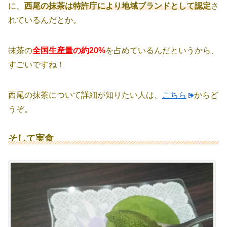
に、
西尾の抹茶は特許庁により地域ブランドとして認定
さ
れているんだとか。
抹茶の
全国生産量の約20%
を占めているんだというから、
すごいですね！
西尾の抹茶について詳細が知りたい人は、
こちら
からど
うぞ。
そして実食