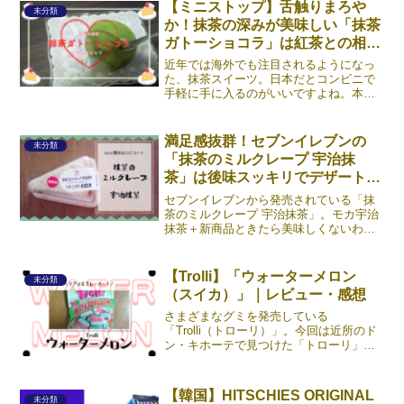
【ミニストップ】舌触りまろや
未分類
か！抹茶の深みが美味しい「抹茶
ガトーショコラ」は紅茶との相性
が抜群
近年では海外でも注目されるようになっ
た、抹茶スイーツ。日本だとコンビニで
手軽に手に入るのがいいですよね。本記
事では、ミニストップから発売されてい
る「抹茶ガトーショコラ」を紹介しま
す。もか新発売の表記があるけど、2020
満足感抜群！セブンイレブンの
未分類
年11月時点では新かど《続きを読む》
「抹茶のミルクレープ 宇治抹
茶」は後味スッキリでデザートに
最適
セブンイレブンから発売されている「抹
茶のミルクレープ 宇治抹茶」。モカ宇治
抹茶＋新商品ときたら美味しくないわけ
がない！ということで、まるで息をする
ように気付けばスルリと籠に入れており
ました。本記事では、コンビニスイーツ
【Trolli】「ウォーターメロン
未分類
の「抹茶のミルクレープ《続きを読む》
（スイカ）」｜レビュー・感想
さまざまなグミを発売している
「Trolli（トローリ）」。今回は近所のド
ン・キホーテで見つけた「トローリ」が
手掛けている「ウォーターメロン（スイ
カ）グミ」を紹介します。ネット上でも
購入可能なので、気になった人はぜひチ
【韓国】HITSCHIES ORIGINAL
未分類
ェックしてみてくださいね《続きを読