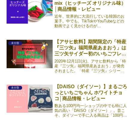
mix（ヒッチーズ オリジナル味）
む》
│商品情報・レビュー
近年、世界的に大流行している韓国のお
菓子。中でも、TikTokやYouTubeなどの
動画でよく見かけるのが
「HITSCHIES（ヒッチーズ）」です。
（苦手な人もいるとは思いますが）咀嚼
音のASMR動画では、実に良い役目を果
【アサヒ飲料】期間限定の「特産
未分類
たしていますよね！《続きを読む》
『三ツ矢』福岡県産あまおう」は
三ツ矢サイダー初のいちごフレー
バー
2020年12月1日(火)、アサヒ飲料から「特
産『三ツ矢』福岡県産あまおう」が発売
されました。「特産『三ツ矢』シリー
ズ」は2017から展開されていて、これは
三ツ矢サイダー初のストロベリーフレー
バー。口に含んだ瞬間、炭酸がシュワッ
【DAISO（ダイソー）】まるごろ
未分類
と弾けます。《続きを読む》
っといちごちゃん ホワイトチョ
コ│商品情報・レビュー
数ある100円均一ショップの中でも特に人
気の高い「DAISO（ダイソー）」。昔こ
そ、ダイソーで手に入る商品は「100円な
りに」限られていましたが、今は「これ
も100円なの！？」と驚くような高クオリ
ティーのアイテムがそろっていますね。