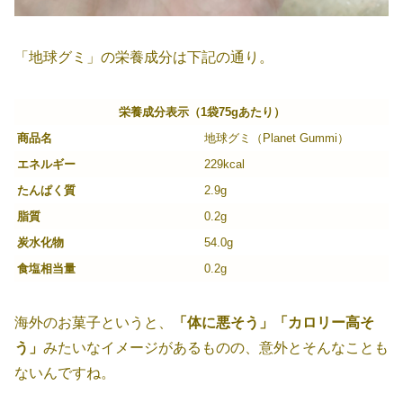
「地球グミ」の栄養成分は下記の通り。
栄養成分表示（1袋75gあたり）
商品名
地球グミ（Planet Gummi）
エネルギー
229kcal
たんぱく質
2.9g
脂質
0.2g
炭水化物
54.0g
食塩相当量
0.2g
海外のお菓子というと、
「体に悪そう」「カロリー高そ
う」
みたいなイメージがあるものの、意外とそんなことも
ないんですね。