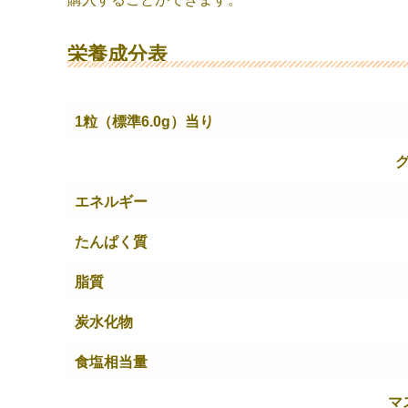
栄養成分表
1粒（標準6.0g）当り
エネルギー
たんぱく質
脂質
炭水化物
食塩相当量
マ