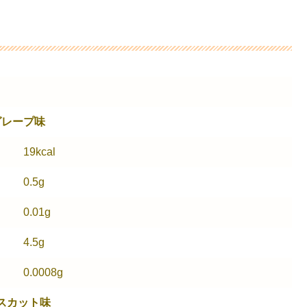
グレープ味
19kcal
0.5g
0.01g
4.5g
0.0008g
スカット味