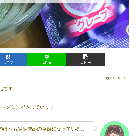
はてブ
LINE
コピー
2022.01.30
品です。
フトグミ）が入っています。
のほうもやや硬めの食感になっているよ！