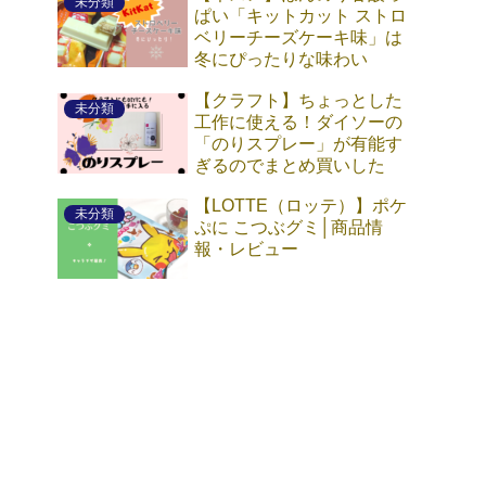
未分類
ぱい「キットカット ストロ
ベリーチーズケーキ味」は
冬にぴったりな味わい
【クラフト】ちょっとした
未分類
工作に使える！ダイソーの
「のりスプレー」が有能す
ぎるのでまとめ買いした
【LOTTE（ロッテ）】ポケ
未分類
ぷに こつぶグミ│商品情
報・レビュー