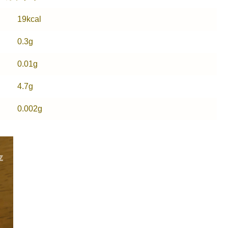
19kcal
0.3g
0.01g
4.7g
0.002g