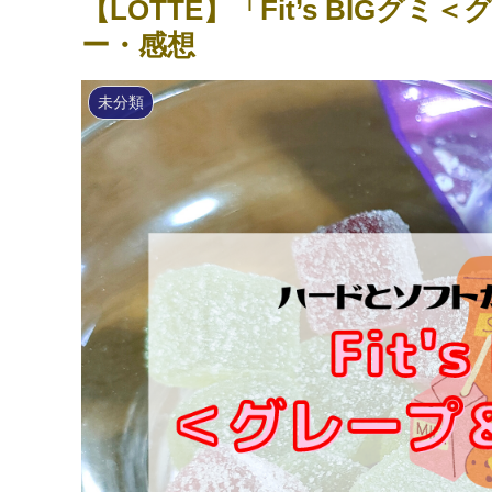
【LOTTE】「Fit’s BIG
ー・感想
未分類