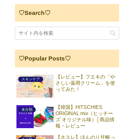
♡Search♡
♡Popular Posts♡
【レビュー】フエキの「や
スキンケア
さしい薬用クリーム」を使
ってみた！
【韓国】HITSCHIES
未分類
ORIGINAL mix（ヒッチー
ズ オリジナル味）│商品情
報・レビュー
【ネスレ】ほんのり甘酸っ