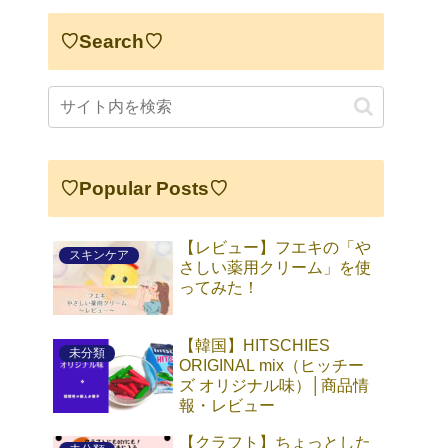
♡Search♡
♡Popular Posts♡
【レビュー】フエキの「や
スキンケア
さしい薬用クリーム」を使
ってみた！
【韓国】HITSCHIES
未分類
ORIGINAL mix（ヒッチー
ズ オリジナル味）│商品情
報・レビュー
【クラフト】ちょっとした