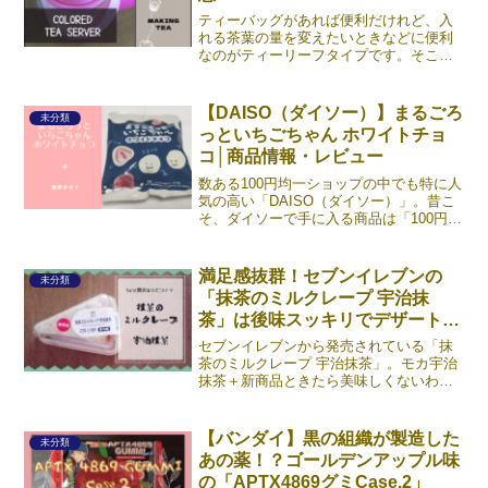
ティーバッグがあれば便利だけれど、入
れる茶葉の量を変えたいときなどに便利
なのがティーリーフタイプです。そこで
必要になってくるのがティーサーバー。
ティーリーフを使う際にはいつもお茶・
だしパックに入れて代用していたんです
【DAISO（ダイソー）】まるごろ
未分類
が、さすがにそろそろちゃ《続きを読
っといちごちゃん ホワイトチョ
む》
コ│商品情報・レビュー
数ある100円均一ショップの中でも特に人
気の高い「DAISO（ダイソー）」。昔こ
そ、ダイソーで手に入る商品は「100円な
りに」限られていましたが、今は「これ
も100円なの！？」と驚くような高クオリ
ティーのアイテムがそろっていますね。
満足感抜群！セブンイレブンの
未分類
今回紹介《続きを読む》
「抹茶のミルクレープ 宇治抹
茶」は後味スッキリでデザートに
最適
セブンイレブンから発売されている「抹
茶のミルクレープ 宇治抹茶」。モカ宇治
抹茶＋新商品ときたら美味しくないわけ
がない！ということで、まるで息をする
ように気付けばスルリと籠に入れており
ました。本記事では、コンビニスイーツ
【バンダイ】黒の組織が製造した
未分類
の「抹茶のミルクレープ《続きを読む》
あの薬！？ゴールデンアップル味
の「APTX4869グミCase.2」