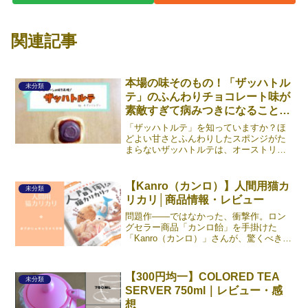
関連記事
本場の味そのもの！「ザッハトル
未分類
テ」のふんわりチョコレート味が
素敵すぎて病みつきになること間
違いなし！
「ザッハトルテ」を知っていますか？ほ
どよい甘さとふんわりしたスポンジがた
まらないザッハトルテは、オーストリア
のウィーン発祥のチョコレートケーキ。
一見すればただのチョコレートケーキな
んですが、コーティングとスポンジの間
【Kanro（カンロ）】人間用猫カ
未分類
にあんずジャムが薄く塗ら《続きを読
リカリ│商品情報・レビュー
む》
問題作――ではなかった、衝撃作。ロン
グセラー商品「カンロ飴」を手掛けた
「Kanro（カンロ）」さんが、驚くべき新
商品を生み出しました（2023年2月時点、
ファミマにて先行販売）。その名も「人
間用猫カリカリ」。パッケージには「ニ
【300円均一】COLORED TEA
未分類
ャンだかキニナ《続きを読む》
SERVER 750ml｜レビュー・感
想